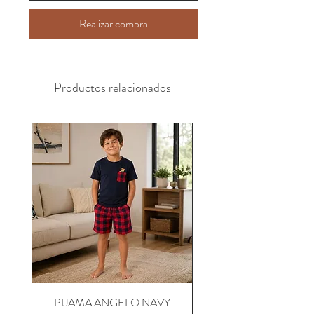
Realizar compra
Productos relacionados
PIJAMA ANGELO NAVY
PIJAMA ANGELO B