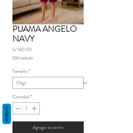
PIJAMA ANGELO
NAVY
Precio
S/ 140.00
IGV incluido
Tamaño
*
Cantidad
*
REVIEWS
Agregar al carrito