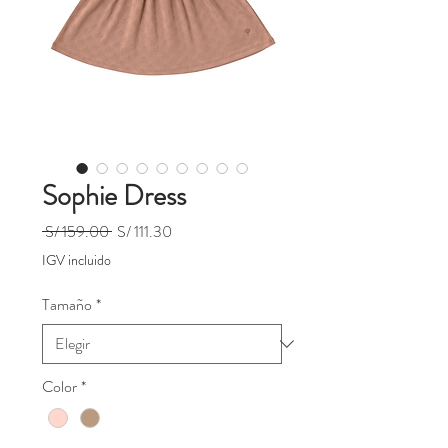
Sophie Dress
Precio
Precio
 S/ 159.00 
S/ 111.30
de
IGV incluido
oferta
Tamaño
*
Color
*