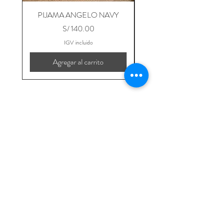
PIJAMA ANGELO NAVY
PIJAMA ANGELO B
Precio
S/ 140.00
IGV incluido
Agregar al carrito
Hogar